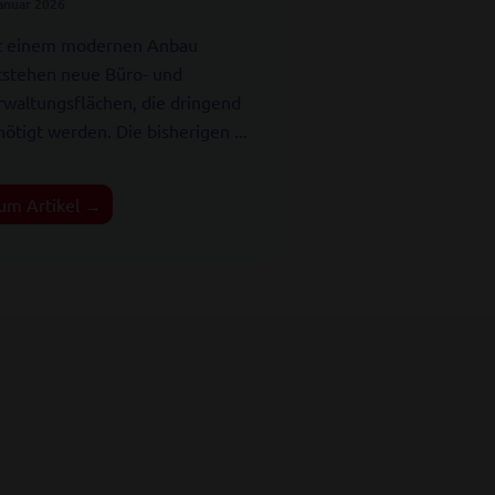
Januar 2026
t einem modernen Anbau
tstehen neue Büro- und
rwaltungsflächen, die dringend
ötigt werden. Die bisherigen ...
um Artikel →