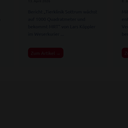
13. April 2026
8. 
d
Bericht „Tierklinik Sottrum wächst
Mi
n
auf 1000 Quadratmeter und
en
bekommt MRT“ von Lars Köppler
Ve
im Weserkurier ...
ben
Zum Artikel →
Z