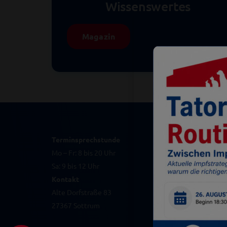
Wissenswertes
Magazin
Terminsprechstunde
Mo – Fr: 8 bis 20 Uhr
Sa: 9 bis 12 Uhr
Kontakt
Alte Dorfstraße 83
27367 Sottrum