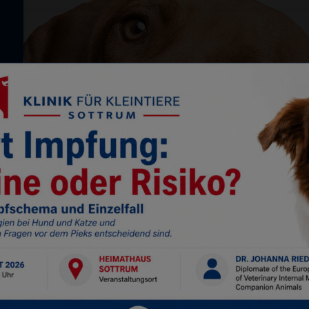
Notdienst
04264-22