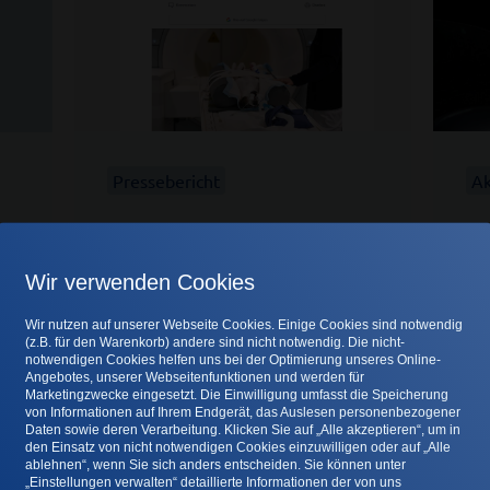
Pressebericht
Ak
„16 Tonnen Hightech“
Di
Ge
26. Mai 2026
Wir verwenden Cookies
– 
Bericht von Ina Hagemann in der
15.
Wir nutzen auf unserer Webseite Cookies. Einige Cookies sind notwendig
Rotenburger Kreiszeitung vom
(z.B. für den Warenkorb) andere sind nicht notwendig. Die nicht-
Ge
notwendigen Cookies helfen uns bei der Optimierung unseres Online-
20.05.2026. -> zum Bericht
Angebotes, unserer Webseitenfunktionen und werden für
So
Marketingzwecke eingesetzt. Die Einwilligung umfasst die Speicherung
von Informationen auf Ihrem Endgerät, das Auslesen personenbezogener
In
Daten sowie deren Verarbeitung. Klicken Sie auf „Alle akzeptieren“, um in
Zum Artikel →
So
den Einsatz von nicht notwendigen Cookies einzuwilligen oder auf „Alle
ablehnen“, wenn Sie sich anders entscheiden. Sie können unter
sch
„Einstellungen verwalten“ detaillierte Informationen der von uns