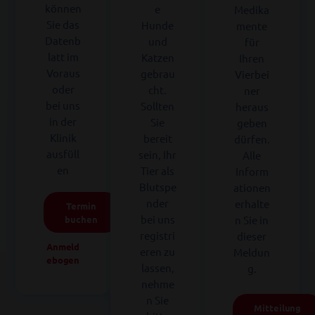
können
e
Medika
Sie das
Hunde
mente
Datenb
und
für
latt im
Katzen
Ihren
Voraus
gebrau
Vierbei
oder
cht.
ner
bei uns
Sollten
heraus
in der
Sie
geben
Klinik
bereit
dürfen.
ausfüll
sein, Ihr
Alle
en
Tier als
Inform
Blutspe
ationen
nder
erhalte
Termin
bei uns
buchen
n Sie in
registri
dieser
Anmeld
eren zu
Meldun
ebogen
lassen,
g.
nehme
n Sie
Mitteilung