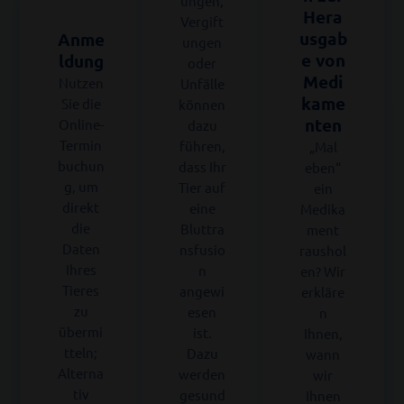
ungen,
Hera
Vergift
usgab
Anme
ungen
e von
ldung
oder
Medi
Nutzen
Unfälle
kame
Sie die
können
nten
Online-
dazu
Termin
führen,
„Mal
buchun
dass Ihr
eben“
g, um
Tier auf
ein
direkt
eine
Medika
die
Bluttra
ment
Daten
nsfusio
raushol
Ihres
n
en? Wir
Tieres
angewi
erkläre
zu
esen
n
übermi
ist.
Ihnen,
tteln;
Dazu
wann
Alterna
werden
wir
tiv
gesund
Ihnen