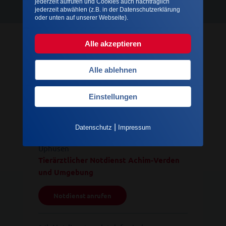
jederzeit aufrufen und Cookies auch nachträglich
jederzeit abwählen (z.B. in der Datenschutzerklärung
oder unten auf unserer Webseite).
Alle akzeptieren
IMMER FÜR SIE DA
Notdienstringe
Alle ablehnen
Einstellungen
Achim und Umgebung
|
Datenschutz
Impressum
Etelsen, Oyten, Bassen, Lunsen, Achim,
Uphusen
Tierärztlicher Notdienst Achim-Verden
und Umgebung
Notdienst anrufen