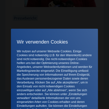
Pressebericht
„In der Klinik für Kleintiere
Sottrum hat das Team viel zu
Wir verwenden Cookies
tun“
8. Dezember 2022
Wir nutzen auf unserer Webseite Cookies. Einige
Cookies sind notwendig (z.B. für den Warenkorb) andere
Bericht in der Rotenburger Kreiszeitung vom
sind nicht notwendig. Die nicht-notwendigen Cookies
helfen uns bei der Optimierung unseres Online-
8.12.2022
Angebotes, unserer Webseitenfunktionen und werden für
Marketingzwecke eingesetzt. Die Einwilligung umfasst
die Speicherung von Informationen auf Ihrem Endgerät,
das Auslesen personenbezogener Daten sowie deren
Zum Artikel →
Verarbeitung. Klicken Sie auf „Alle akzeptieren“, um in
den Einsatz von nicht notwendigen Cookies
einzuwilligen oder auf „Alle ablehnen“, wenn Sie sich
anders entscheiden. Sie können unter „Einstellungen
verwalten“ detaillierte Informationen der von uns
eingesetzten Arten von Cookies erhalten und deren
Einstellungen aufrufen. Sie können die Einstellungen
Mehr laden