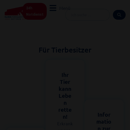
Zum
Menü
24h
Inhalt
Search
Notdienst
springen
...
Für Tierbesitzer
Ihr
Tier
kann
Lebe
n
rette
Infor
n!
matio
Erkrank
n zur