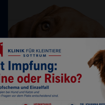
Notdienst
04264-22