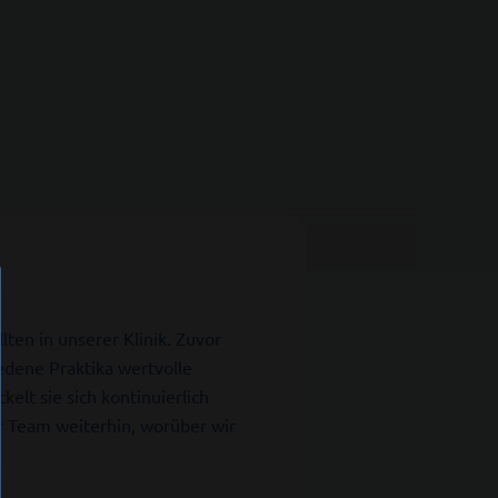
en in unserer Klinik. Zuvor
iedene Praktika wertvolle
lt sie sich kontinuierlich
er Team weiterhin, worüber wir