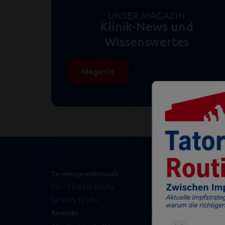
UNSER MAGAZIN
Klinik-News und
Wissenswertes
Magazin
Terminsprechstunde
Mo – Fr: 8 bis 20 Uhr
Sa: 9 bis 12 Uhr
Kontakt