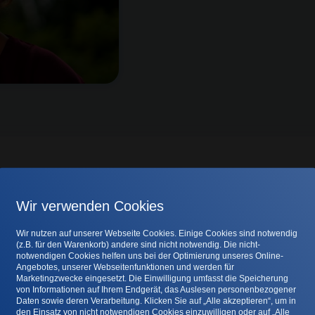
sfeld
Wir verwenden Cookies
ust 2024 ihre Ausbildung zur Tiermedizinischen Fachangestellt
eich ab und konnte bereits während ihrer Schulzeit durch versch
Wir nutzen auf unserer Webseite Cookies. Einige Cookies sind notwendig
(z.B. für den Warenkorb) andere sind nicht notwendig. Die nicht-
n Beruf gewinnen. Mit großem Engagement und Interesse entwicke
notwendigen Cookies helfen uns bei der Optimierung unseres Online-
ldung erfolgreich im Juni 2026 ab. Seitdem unterstützt sie uns
Angebotes, unserer Webseitenfunktionen und werden für
Marketingzwecke eingesetzt. Die Einwilligung umfasst die Speicherung
von Informationen auf Ihrem Endgerät, das Auslesen personenbezogener
Daten sowie deren Verarbeitung. Klicken Sie auf „Alle akzeptieren“, um in
den Einsatz von nicht notwendigen Cookies einzuwilligen oder auf „Alle