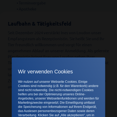
• Terminvergabe
• Apotheke
Laufbahn & Tätigkeitsfeld
Seit Dezember 2024 verstärkt Ines von Loudon unser
Empfangsteam als Rezeptionistin. Sie heißt Sie und Ihr
Tier freundlich willkommen und sorgt für einen
angenehmen Ablauf an unserer Anmeldung. Als gelernte
Pferdewirtin bringt Frau von Loudon neben ihrer
Tieraffinität umfangreiche Erfahrung im Kundenkontakt
und in der Kommunikation mit, die sie durch ihre
Wir verwenden Cookies
langjährige Tätigkeit im Bankwesen erworben hat.
Zudem konnte sie bereits erste praktische Erfahrungen
Wir nutzen auf unserer Webseite Cookies. Einige
Cookies sind notwendig (z.B. für den Warenkorb) andere
am Empfang einer Tierarztpraxis sammeln.
sind nicht notwendig. Die nicht-notwendigen Cookies
helfen uns bei der Optimierung unseres Online-
Angebotes, unserer Webseitenfunktionen und werden für
Marketingzwecke eingesetzt. Die Einwilligung umfasst
die Speicherung von Informationen auf Ihrem Endgerät,
das Auslesen personenbezogener Daten sowie deren
Verarbeitung. Klicken Sie auf „Alle akzeptieren“, um in