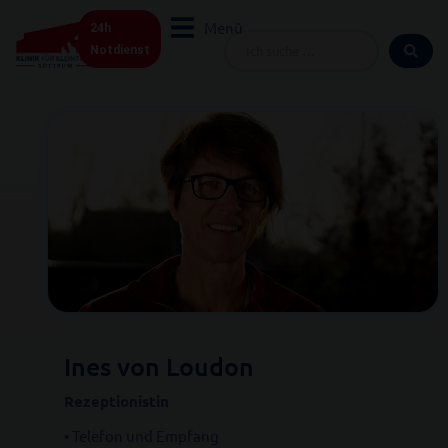
Zum
Menü
24h
Inhalt
Search
Notdienst
springen
...
Ines von Loudon
Rezeptionistin
• Telefon und Empfang