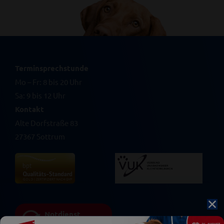
Terminsprechstunde
Mo – Fr: 8 bis 20 Uhr
Sa: 9 bis 12 Uhr
Kontakt
Alte Dorfstraße 83
27367 Sottrum
Notdienst
04264-2240