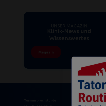
UNSER MAGAZIN
Klinik-News und
Wissenswertes
Magazin
Terminsprechstunde