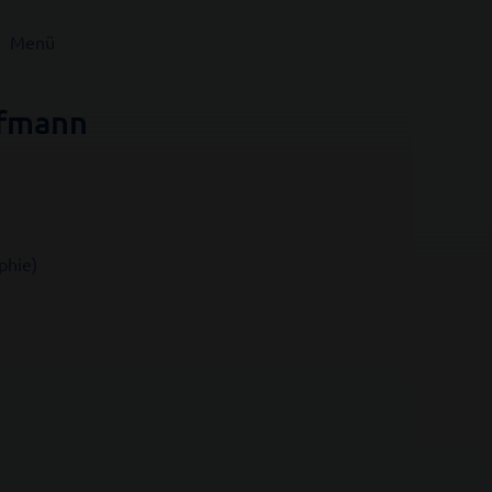
Menü
ffmann
phie)