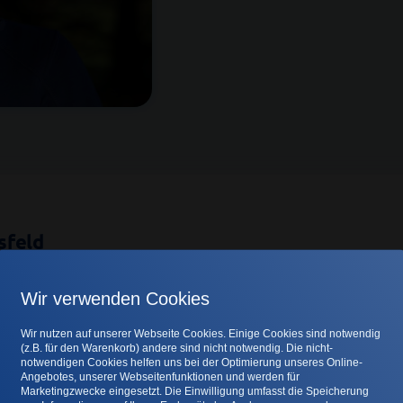
sfeld
seit Dezember 2020 als Tierärztin bei uns in der Klinik. Zuvor wa
on im Rahmen ihres Studiums hat sie ein Praktikum bei uns in d
Wir verwenden Cookies
ie das Team in Sottrum unterstützt. Das Studium der Veterinär
Wir nutzen auf unserer Webseite Cookies. Einige Cookies sind notwendig
schlossen.
(z.B. für den Warenkorb) andere sind nicht notwendig. Die nicht-
notwendigen Cookies helfen uns bei der Optimierung unseres Online-
Angebotes, unserer Webseitenfunktionen und werden für
nkt liegt im Bereich der Inneren Medizin und insbesondere be
Marketingzwecke eingesetzt. Die Einwilligung umfasst die Speicherung