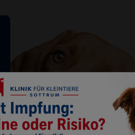
Notdienst
04264-22