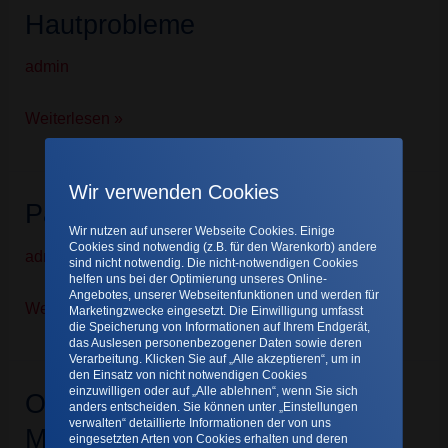
Hautprobleme
Hautprobleme
admin
Weiterlesen »
Wir verwenden Cookies
Parasiten
Parasiten
Wir nutzen auf unserer Webseite Cookies. Einige
Cookies sind notwendig (z.B. für den Warenkorb) andere
admin
sind nicht notwendig. Die nicht-notwendigen Cookies
helfen uns bei der Optimierung unseres Online-
Angebotes, unserer Webseitenfunktionen und werden für
Weiterlesen »
Marketingzwecke eingesetzt. Die Einwilligung umfasst
die Speicherung von Informationen auf Ihrem Endgerät,
das Auslesen personenbezogener Daten sowie deren
Verarbeitung. Klicken Sie auf „Alle akzeptieren“, um in
den Einsatz von nicht notwendigen Cookies
einzuwilligen oder auf „Alle ablehnen“, wenn Sie sich
Otitis media – Entzündung des
Otitis
anders entscheiden. Sie können unter „Einstellungen
verwalten“ detaillierte Informationen der von uns
media
Mittelohrs
eingesetzten Arten von Cookies erhalten und deren