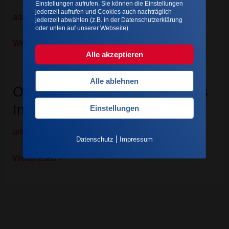
Einstellungen aufrufen. Sie können die Einstellungen
–
jederzeit aufrufen und Cookies auch nachträglich
admin
jederzeit abwählen (z.B. in der Datenschutzerklärung
Entzündung
oder unten auf unserer Webseite).
des
Weiterlesen »
Mittelohrs
Alle akzeptieren
Alle ablehnen
Otitis interna – Entzündung des
Otitis
interna
Innenohrs
Einstellungen
–
admin
Entzündung
|
Datenschutz
Impressum
des
Weiterlesen »
Innenohrs