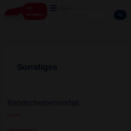
Zum
Menü
24h
Inhalt
Search
Notdienst
springen
...
Sonstiges
Bandscheibenvorfall
Bandscheibenvorfall
admin
Weiterlesen »